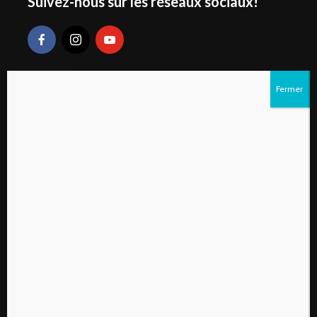
Suivez-nous sur les réseaux sociaux!
Liens rapides
S’abonner au magazine numérique Vivre à la
campagne
Qui sommes-nous?
Contactez-nous