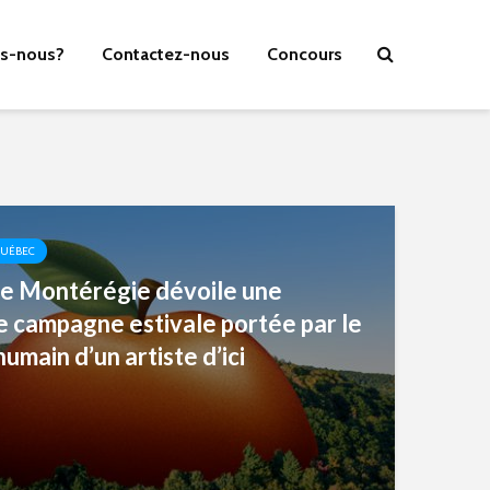
s-nous?
Contactez-nous
Concours
QUÉBEC
e Montérégie dévoile une
e campagne estivale portée par le
umain d’un artiste d’ici