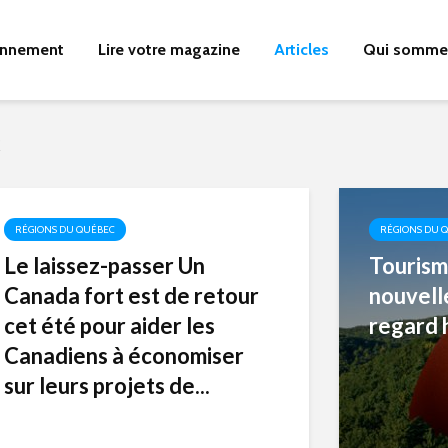
nnement
Lire votre magazine
Articles
Qui somme
c
RÉGIONS DU QUÉBEC
RÉGIONS DU 
Le laissez-passer Un
Tourism
Canada fort est de retour
nouvell
cet été pour aider les
regard h
Canadiens à économiser
sur leurs projets de...