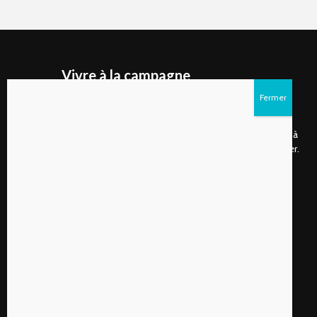
Vivre à la campagne
Vivre à la campagne est un site internet ainsi qu'un
magazine numérique publié deux fois par année qui
s’adresse d’abord aux gens de plus en plus nombreux à
choisir de vivre à la campagne ou à rêver de s’y installer.
Suivez-nous sur les réseaux sociaux!