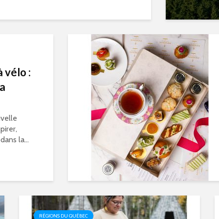
 vélo :
la
velle
pirer,
dans la...
RÉGIONS DU QUÉBEC