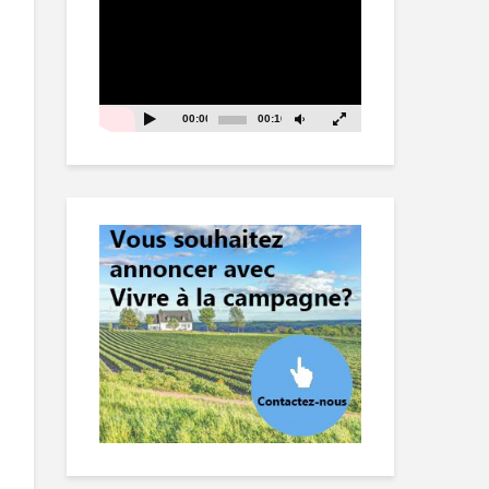
vidéo
00:00
00:16