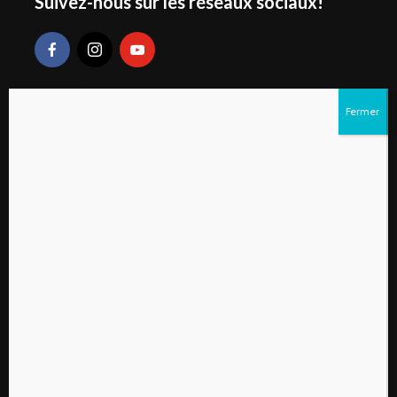
Suivez-nous sur les réseaux sociaux!
Liens rapides
S’abonner au magazine numérique Vivre à la
campagne
Qui sommes-nous?
Contactez-nous