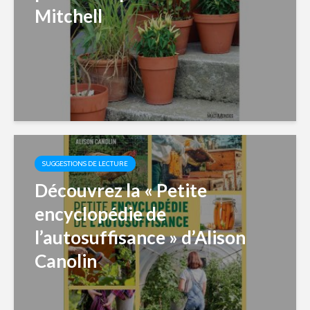
Mitchell
SUGGESTIONS DE LECTURE
Découvrez la « Petite
encyclopédie de
l’autosuffisance » d’Alison
Canolin