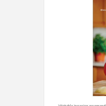
Véritable incursion gourmande