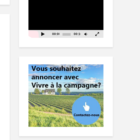
vidéo
00:00
00:16