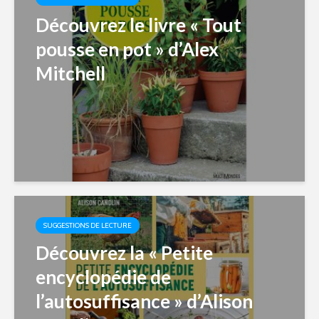
Découvrez le livre « Tout
pousse en pot » d’Alex
Mitchell
SUGGESTIONS DE LECTURE
Découvrez la « Petite
encyclopédie de
l’autosuffisance » d’Alison