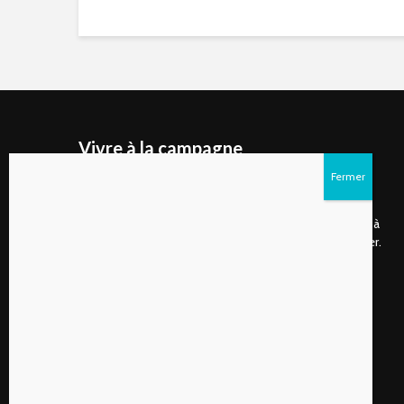
Vivre à la campagne
Vivre à la campagne est un site internet ainsi qu'un
magazine numérique publié deux fois par année qui
s’adresse d’abord aux gens de plus en plus nombreux à
choisir de vivre à la campagne ou à rêver de s’y installer.
Suivez-nous sur les réseaux sociaux!