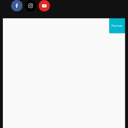
Liens rapides
S’abonner au magazine numérique Vivre à la
campagne
Qui sommes-nous?
Contactez-nous