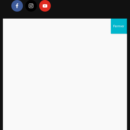
Liens rapides
S’abonner au magazine numérique Vivre à la
campagne
Qui sommes-nous?
Contactez-nous