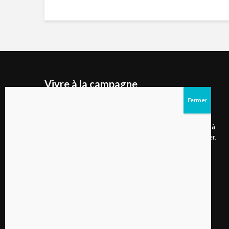
Vivre à la campagne
Vivre à la campagne est un site internet ainsi qu'un
magazine numérique publié deux fois par année qui
s’adresse d’abord aux gens de plus en plus nombreux à
choisir de vivre à la campagne ou à rêver de s’y installer.
Suivez-nous sur les réseaux sociaux!