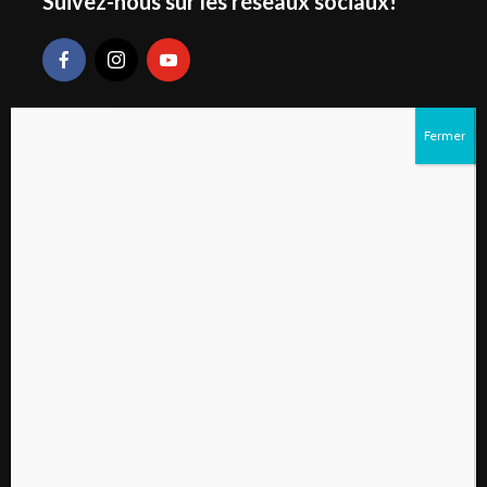
Suivez-nous sur les réseaux sociaux!
Liens rapides
S’abonner au magazine numérique Vivre à la
campagne
Qui sommes-nous?
Contactez-nous