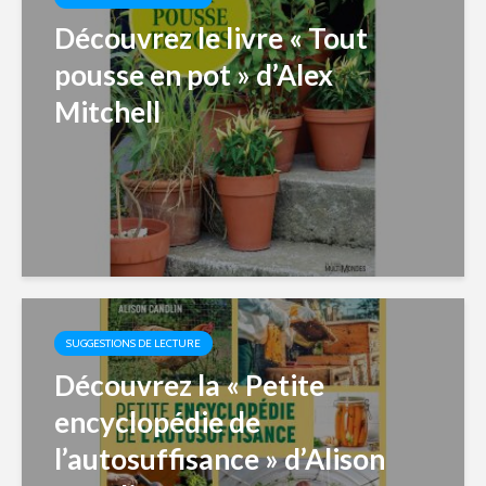
Découvrez le livre « Tout
pousse en pot » d’Alex
Mitchell
SUGGESTIONS DE LECTURE
Découvrez la « Petite
encyclopédie de
l’autosuffisance » d’Alison