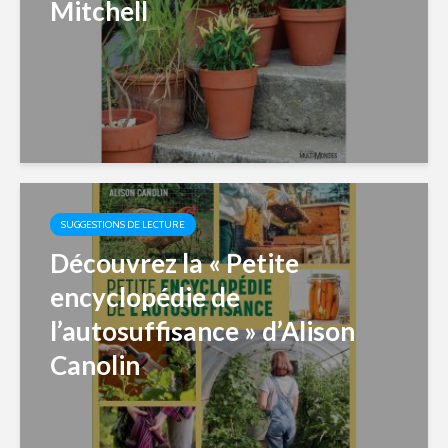
Mitchell
SUGGESTIONS DE LECTURE
Découvrez la « Petite
encyclopédie de
l’autosuffisance » d’Alison
Canolin