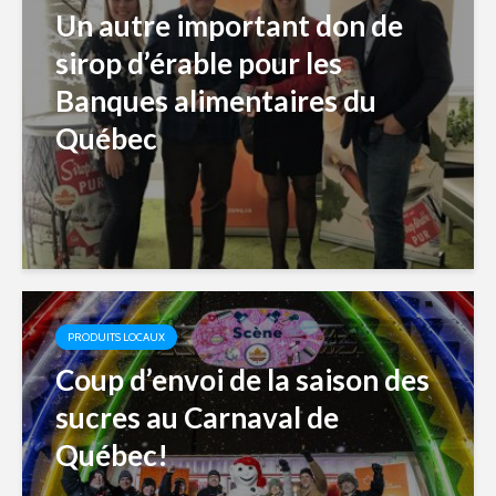
Un autre important don de
sirop d’érable pour les
Banques alimentaires du
Québec
PRODUITS LOCAUX
Coup d’envoi de la saison des
sucres au Carnaval de
Québec!