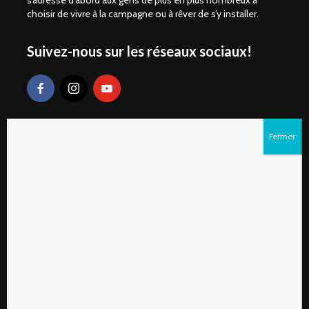
s’adresse d’abord aux gens de plus en plus nombreux à
choisir de vivre à la campagne ou à rêver de s’y installer.
Suivez-nous sur les réseaux sociaux!
Liens rapides
S’abonner au magazine numérique Vivre à la
campagne
Qui sommes-nous?