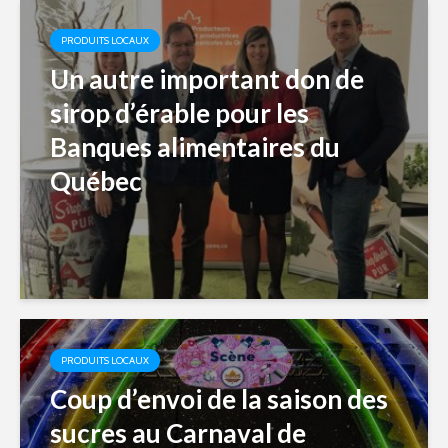
PRODUITS LOCAUX
Un autre important don de
sirop d’érable pour les
Banques alimentaires du
Québec
PRODUITS LOCAUX
Coup d’envoi de la saison des
sucres au Carnaval de