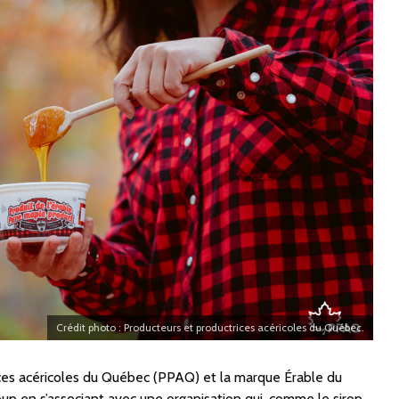
Crédit photo : Producteurs et productrices acéricoles du Québec.
ces acéricoles du Québec (PPAQ) et la marque Érable du
p en s’associant avec une organisation qui, comme le sirop