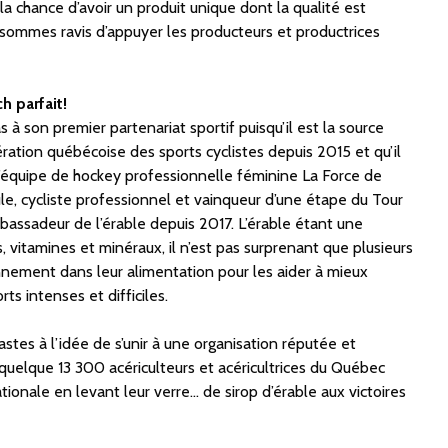
 chance d’avoir un produit unique dont la qualité est
ommes ravis d’appuyer les producteurs et productrices
h parfait!
 à son premier partenariat sportif puisqu’il est la source
dération québécoise des sports cyclistes depuis
2015 et
qu’il
 l’équipe de hockey professionnelle féminine La Force de
le
, cycliste professionnel et vainqueur d’une étape du Tour
assadeur de l’érable depuis 2017. L’érable étant une
, vitamines et minéraux, il n’est pas surprenant que plusieurs
ennement dans leur alimentation pour les aider à mieux
ts intenses et difficiles.
tes à l’idée de s’unir à une organisation réputée et
quelque 13 300 acériculteurs et acéricultrices du Québec
ionale en levant leur verre… de sirop d’érable aux victoires