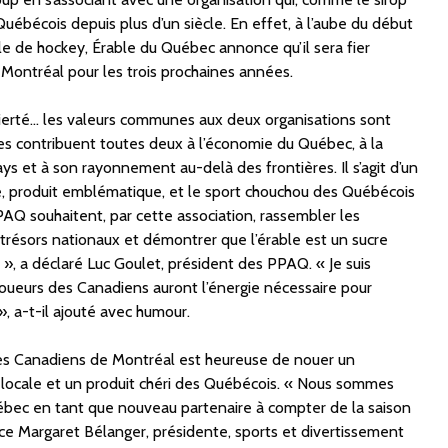
Québécois depuis plus d’un siècle. En effet, à l’aube du début
le de hockey, Érable du Québec annonce qu’il sera fier
Montréal pour les trois prochaines années.
 fierté… les valeurs communes aux deux organisations sont
es contribuent toutes deux à l’économie du Québec, à la
ys et à son rayonnement au-delà des frontières. Il s’agit d’un
le, produit emblématique, et le sport chouchou des Québécois
AQ souhaitent, par cette association, rassembler les
trésors nationaux et démontrer que l’érable est un sucre
s », a déclaré
Luc Goulet
, président des PPAQ. « Je suis
s joueurs des Canadiens auront l’énergie nécessaire pour
, a-t-il ajouté avec humour.
des Canadiens de Montréal est heureuse de nouer un
locale et un produit chéri des Québécois. « Nous sommes
Québec en tant que nouveau partenaire à compter de la saison
e Margaret Bélanger, présidente, sports et divertissement