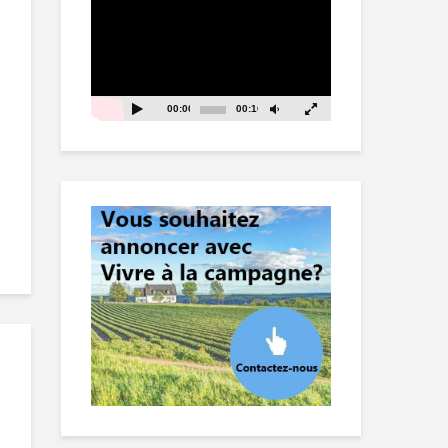
vidéo
00:00
00:16