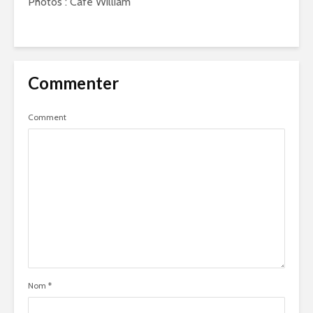
Photos : Café William
Commenter
Comment
Nom
*