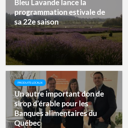
Bleu Lavande lance la
programmation estivale de
sa 22e saison
PRODUITS LOCAUX
Un autre important don de
sirop d’érable pour les
Banques alimentaires du
Québec