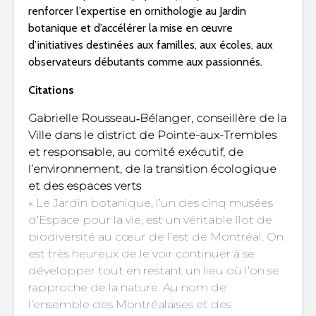
renforcer l’expertise en ornithologie au Jardin
botanique et d’accélérer la mise en œuvre
d’initiatives destinées aux familles, aux écoles, aux
observateurs débutants comme aux passionnés.
Citations
Gabrielle Rousseau‑Bélanger, conseillère de la
Ville dans le district de Pointe-aux-Trembles
et responsable, au comité exécutif, de
l’environnement, de la transition écologique
et des espaces verts
« Le Jardin botanique, l’un des cinq musées
d’Espace pour la vie, est un véritable îlot de
biodiversité au cœur de l’est de Montréal. On
est très heureux de le voir continuer à se
développer tout en restant un lieu où l’on se
rapproche de la nature. Au nom de
l’ensemble des Montréalaises et des