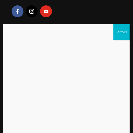
Liens rapides
S’abonner au magazine numérique Vivre à la
campagne
Qui sommes-nous?
Contactez-nous