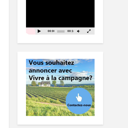
vidéo
00:00
00:16