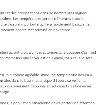
qui est des précipitations dans de nombreuses régions,
s calme. Les températures seront clémentes jusqu’en
r une cassure importante qui fera rapidement basculer la
un moment encore indéterminé en novembre.
adien auront droit à un bel automne. Une poussée d’air froid
 impression que l’hiver est déjà arrivé, mais celle-ci sera
ussi un automne agréable. Avec une température des eaux
les dans le bassin atlantique, il faudra surveiller la
aux qui pourraient déborder en sol canadien et déverser
assage.
ines, la population canadienne devra porter une attention