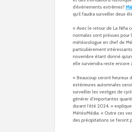
d’évènements extrêmes?
Mé
qu’il faudra surveiller deux 
« Avec le retour de La Niña 
normales sont prévues pour la
météorologue en chef de Mé
particulièrement intéressants
novembre étant donné qu’une
elle surviendra reste encore 
« Beaucoup seront heureux d’
extérieures automnales seron
surveiller les vestiges de cy
générer d’importantes quanti
durant l’été 2024, » expliqu
MétéoMédia. « Outre ces vest
des précipitations se feront p