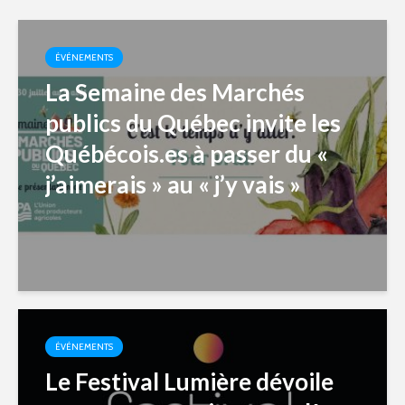
ÉVÉNEMENTS
La Semaine des Marchés
publics du Québec invite les
Québécois.es à passer du «
j’aimerais » au « j’y vais »
ÉVÉNEMENTS
Le Festival Lumière dévoile