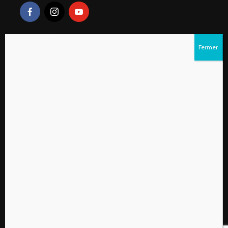
Liens rapides
S’abonner au magazine numérique Vivre à la
campagne
Qui sommes-nous?
Contactez-nous