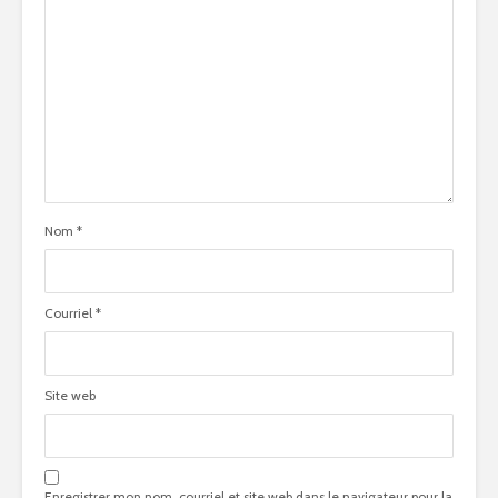
Nom
*
Courriel
*
Site web
Enregistrer mon nom, courriel et site web dans le navigateur pour la