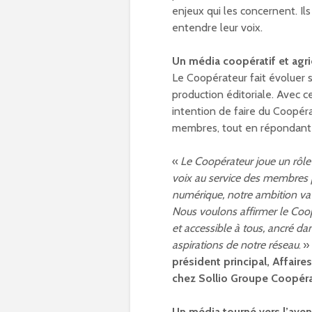
enjeux qui les concernent. Il
entendre leur voix.
Un média coopératif et agri
Le Coopérateur fait évoluer 
production éditoriale. Avec c
intention de faire du Coopér
membres, tout en répondant 
«
Le Coopérateur joue un rôle 
voix au service des membres p
numérique, notre ambition va
Nous voulons affirmer le Co
et accessible à tous, ancré da
aspirations de notre réseau
. »
président principal, Affaire
chez Sollio Groupe Coopéra
Un média tourné vers l’aven