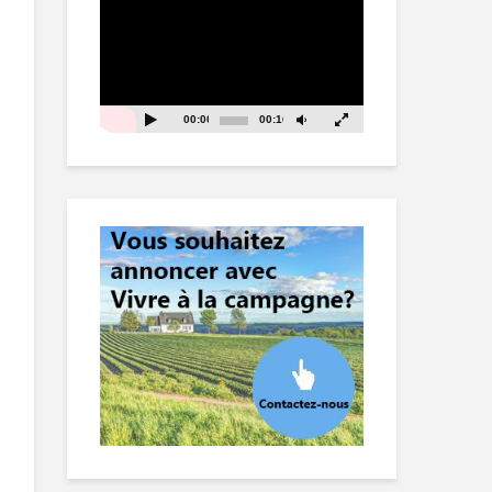
vidéo
00:00
00:16