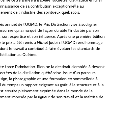
erné cette année à Isabelle Rochette, distillatrice en chef
onnaissance de sa contribution exceptionnelle au
ment de l’industrie des spiritueux québécois.
s annuel de l’UQMD, le Prix Distinction vise à souligner
ersonne qui a marqué de façon durable l’industrie par son
son expertise et son influence. Après une première édition
e le prix a été remis à Michel Jodoin, l’UQMD rend hommage
ont le travail a contribué à faire évoluer les standards de
 distillation au Québec.
te force l’admiration. Rien ne la destinait d’emblée à devenir
pectées de la distillation québécoise. Issue d’un parcours
ign, la photographie et une formation en sommellerie à
l du temps un rapport exigeant au goût, à la structure et à la
s’est ensuite pleinement exprimée dans le monde de la
pidement imposée par la rigueur de son travail et la maîtrise de