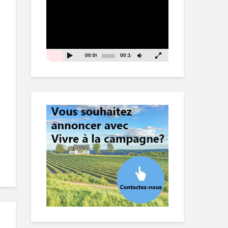
vidéo
00:00
00:16