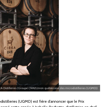
KA Distilleries (Groupe CNW/Union québécoise des microdistilleries (UQMD))
istilleries (UQMD) est fière d’annoncer que le Prix