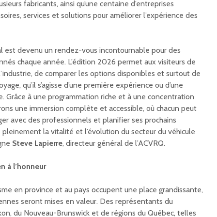
usieurs fabricants, ainsi qu’une centaine d’entreprises
soires, services et solutions pour améliorer l’expérience des
l est devenu un rendez-vous incontournable pour des
ionnés chaque année. L’édition 2026 permet aux visiteurs de
’industrie, de comparer les options disponibles et surtout de
voyage, qu’il s’agisse d’une première expérience ou d’une
te. Grâce à une programmation riche et à une concentration
rons une immersion complète et accessible, où chacun peut
ger avec des professionnels et planifier ses prochains
pleinement la vitalité et l’évolution du secteur du véhicule
igne
Steve Lapierre
, directeur général de l’ACVRQ.
en à l’honneur
sme en province et au pays occupent une place grandissante,
iennes seront mises en valeur. Des représentants du
ukon, du Nouveau-Brunswick et de régions du Québec, telles