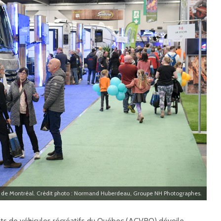
 de Montréal. Crédit photo : Normand Huberdeau, Groupe NH Photographes.
ts de véhicules récréatifs du Québec (ACVRQ) dévoile