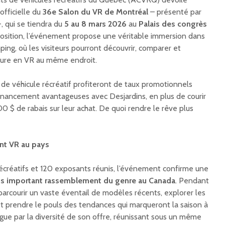
officielle du
36e Salon du VR de Montréal
– présenté par
-, qui se tiendra du
5 au 8 mars 2026
au
Palais des congrès
position, l’événement propose une véritable immersion dans
ping, où les visiteurs pourront découvrir, comparer et
nture en VR au même endroit.
s de véhicule récréatif profiteront de taux promotionnels
 financement avantageuses avec Desjardins, en plus de courir
 $ de rabais sur leur achat. De quoi rendre le rêve plus
nt VR au pays
écréatifs et 120 exposants réunis, l’événement confirme une
us important rassemblement du genre au Canada
. Pendant
a parcourir un vaste éventail de modèles récents, explorer les
t prendre le pouls des tendances qui marqueront la saison à
ingue par la diversité de son offre, réunissant sous un même