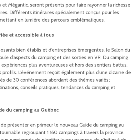
 et Mégantic, seront présents pour faire rayonner la richesse
toires. Différents itinéraires spécialement conçus pour les
mettant en lumière des parcours emblématiques.
iée et accessible à tous
ants bien établis et d’entreprises émergentes, le Salon du
oule d’aspects du camping et des sorties en VR. Du camping
expériences plus aventureuses et hors des sentiers battus,
les profils. L’événement reçoit également plus d’une dizaine de
près de 30 conférences abordant des thèmes variés :
tinations, conseils pratiques, tendances du camping et
de du camping au Québec
on de présenter en primeur le nouveau Guide du camping au
ournable regroupant 1 160 campings à travers la province.
aux passionnés de planifier leurs vacances, de s’initier à de