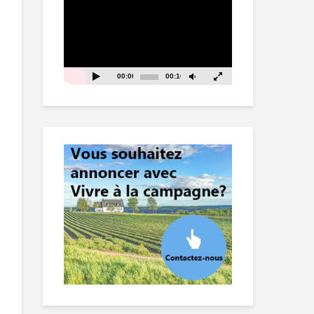
vidéo
00:00
00:16