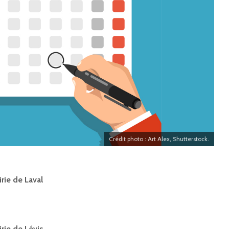
Crédit photo : Art Alex, Shutterstock.
rie de Laval
rie de Lévis