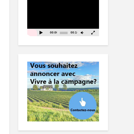
vidéo
00:00
00:16