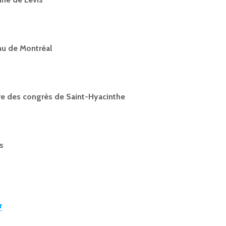
au de Montréal
re des congrès de Saint-Hyacinthe
es
r