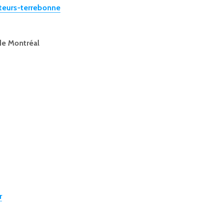
siteurs-terrebonne
 de Montréal
r