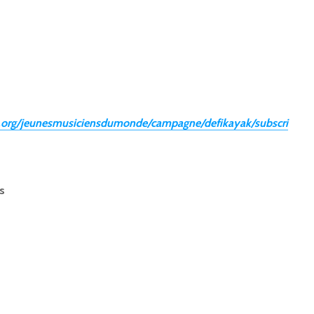
.org/jeunesmusiciensdumonde/campagne/defikayak/subscri
s