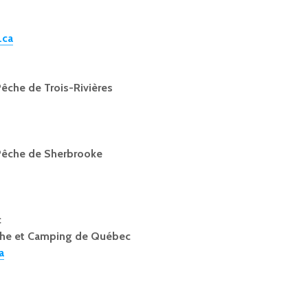
.ca
êche de Trois-Rivières
Pêche de Sherbrooke
c
êche et Camping de Québec
a