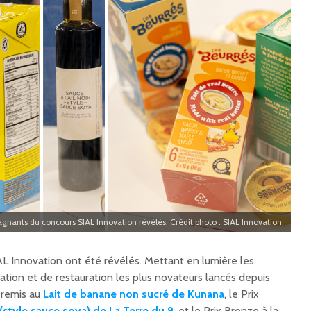
agnants du concours SIAL Innovation révélés. Crédit photo : SIAL Innovation.
L Innovation ont été révélés. Mettant en lumière les
ion et de restauration les plus novateurs lancés depuis
é remis au
Lait de banane non sucré de Kunana
, le Prix
r (style sauce soya) de La Terre du 9
, et le Prix Bronze à la