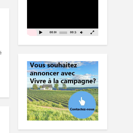
vidéo
00:00
00:16
é