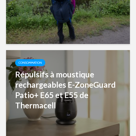
CONSOMMATION
Répulsifs à moustique
rechargeables E-ZoneGuard
Patio+ E65 et E55 de
Thermacell