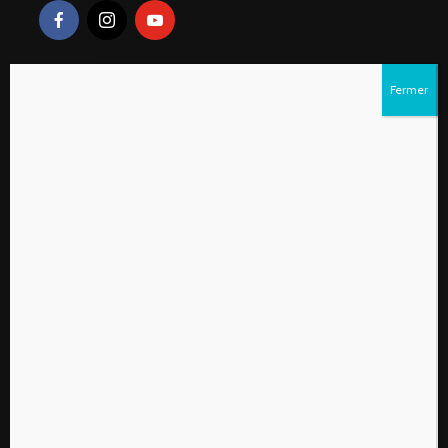
Liens rapides
S’abonner au magazine numérique Vivre à la
campagne
Qui sommes-nous?
Contactez-nous