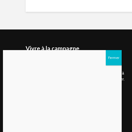
Vivre à la campagne
Vivre à la campagne est un site internet ainsi qu'un
magazine numérique publié deux fois par année qui
s’adresse d’abord aux gens de plus en plus nombreux à
choisir de vivre à la campagne ou à rêver de s’y installer.
Suivez-nous sur les réseaux sociaux!