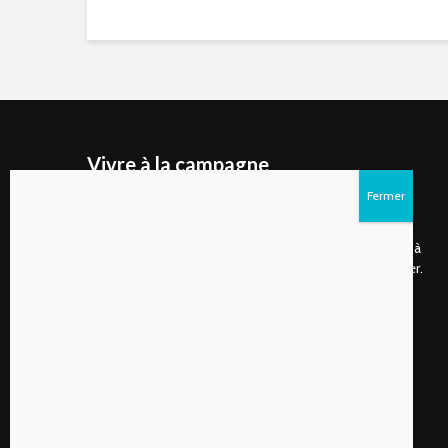
Vivre à la campagne
Vivre à la campagne est un site internet ainsi qu'un
magazine numérique publié deux fois par année qui
s’adresse d’abord aux gens de plus en plus nombreux à
choisir de vivre à la campagne ou à rêver de s’y installer.
Suivez-nous sur les réseaux sociaux!