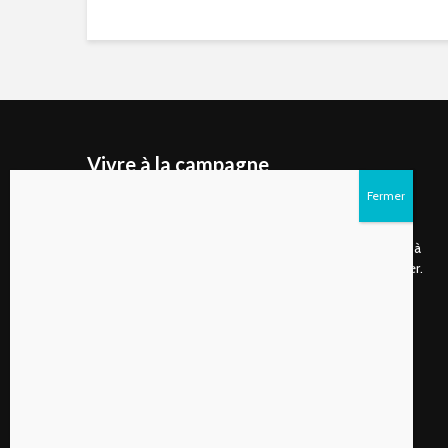
Vivre à la campagne
Vivre à la campagne est un site internet ainsi qu'un
magazine numérique publié deux fois par année qui
s’adresse d’abord aux gens de plus en plus nombreux à
choisir de vivre à la campagne ou à rêver de s’y installer.
Suivez-nous sur les réseaux sociaux!