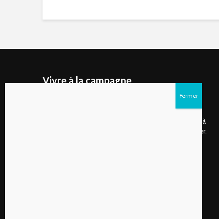
Vivre à la campagne
Vivre à la campagne est un site internet ainsi qu'un
magazine numérique publié deux fois par année qui
s’adresse d’abord aux gens de plus en plus nombreux à
choisir de vivre à la campagne ou à rêver de s’y installer.
Suivez-nous sur les réseaux sociaux!